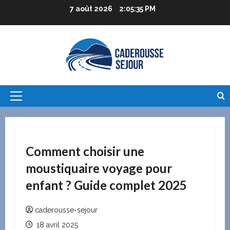
Aller
7 août 2026
2:05:36 PM
au
contenu
Menu
principal
Comment choisir une
moustiquaire voyage pour
enfant ? Guide complet 2025
caderousse-sejour
18 avril 2025