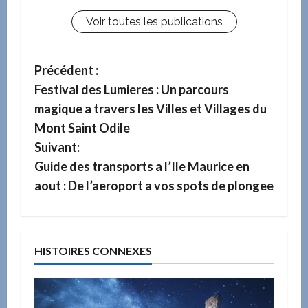
Voir toutes les publications
N
Précédent :
Festival des Lumieres : Un parcours
a
magique a travers les Villes et Villages du
v
Mont Saint Odile
Suivant:
i
Guide des transports a l’Ile Maurice en
g
aout : De l’aeroport a vos spots de plongee
a
t
HISTOIRES CONNEXES
i
o