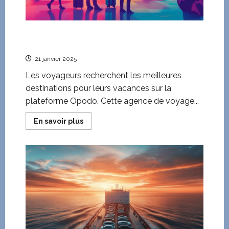
Guide des destinations les plus prisees sur
Opodo : conseils et bons plans
21 janvier 2025
Les voyageurs recherchent les meilleures
destinations pour leurs vacances sur la
plateforme Opodo. Cette agence de voyage...
En
En savoir plus
savoir
plus
sur
Guide
des
destinations
les
plus
prisees
sur
Opodo
:
conseils
et
bons