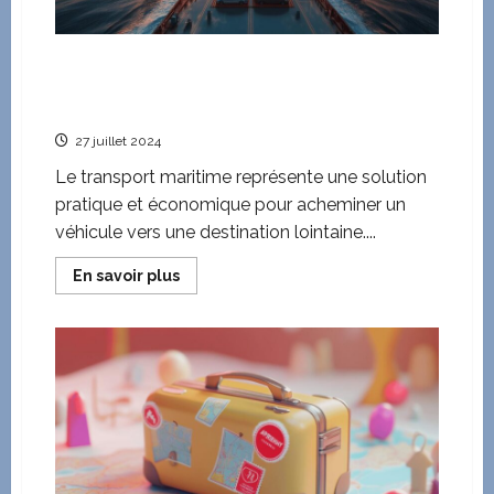
plans
Les etapes a suivre pour faire transporter sa
voiture par bateau : calendrier et temps de
transit
27 juillet 2024
Le transport maritime représente une solution
pratique et économique pour acheminer un
véhicule vers une destination lointaine....
En
En savoir plus
savoir
plus
sur
Les
etapes
a
suivre
pour
faire
transporter
sa
voiture
par
bateau