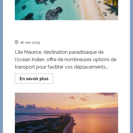
Guide des transports a l’Ile Maurice en aout :
De l’aeroport a vos spots de plongee
18 mai 2025
L'île Maurice, destination paradisiaque de
l'océan Indien, offre de nombreuses options de
transport pour faciliter vos déplacements...
En
En savoir plus
savoir
plus
sur
Guide
des
transports
a
l’Ile
Maurice
en
aout
:
De