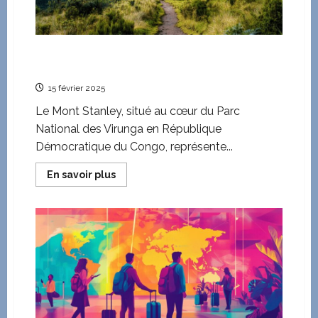
de
la
serie
Netflix
reveles
Explorer le Mont Stanley : itineraires verts et
hebergements ecologiques
15 février 2025
Le Mont Stanley, situé au cœur du Parc
National des Virunga en République
Démocratique du Congo, représente...
En
En savoir plus
savoir
plus
sur
Explorer
le
Mont
Stanley
:
itineraires
verts
et
hebergements
ecologiques