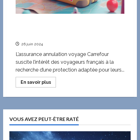
:
calendrier
et
temps
de
Optimiser son budget voyage : faut-il opter
transit
pour l’assurance annulation voyage Carrefour
?
26 juin 2024
L’assurance annulation voyage Carrefour
suscite l’intérêt des voyageurs français à la
recherche d’une protection adaptée pour leurs...
En
En savoir plus
savoir
plus
sur
Optimiser
son
budget
voyage
:
VOUS AVEZ PEUT-ÊTRE RATÉ
faut-
il
opter
pour
l’assurance