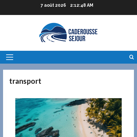
Aller
7 août 2026
2:12:49 AM
au
contenu
Menu
principal
transport