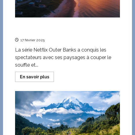
l’aeroport
a
vos
spots
de
plongee
Les panoramas spectaculaires d’Outer Banks :
Les lieux de tournage de la serie Netflix reveles
17 février 2025
La série Netflix Outer Banks a conquis les
spectateurs avec ses paysages à couper le
souffle et...
En
En savoir plus
savoir
plus
sur
Les
panoramas
spectaculaires
d’Outer
Banks
:
Les
lieux
de
tournage